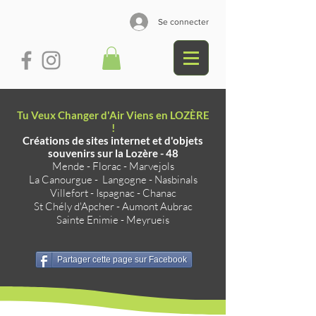
Se connecter
Tu Veux Changer d'Air Viens en LOZÈRE
!
Créations de sites internet et d'objets
souvenirs sur la Lozère - 48
Mende
-
Florac
-
Marvejols
La Canourgue
-
Langogne
-
Nasbinals
Villefort
-
Ispagnac
-
Chanac
St Chély d'Apcher
-
Aumont Aubrac
Sainte Enimie
-
Meyrueis
Partager cette page sur Facebook