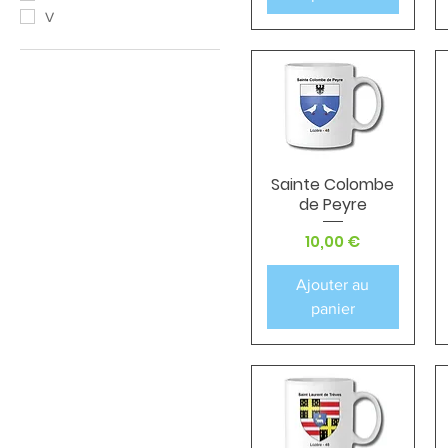
V
Sainte Colombe
Aperçu rapide
de Peyre
Prix
10,00 €
Ajouter au
panier