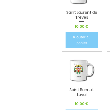
Saint Laurent de
Aperçu rapide
Trèves
Prix
10,00 €
Ajouter au
panier
Saint Bonnet
Aperçu rapide
Laval
Prix
10,00 €