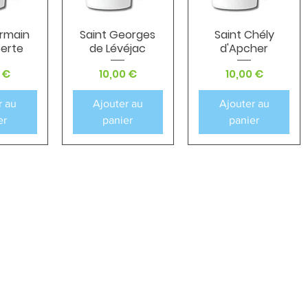
ermain
Saint Georges
Saint Chély
apide
Aperçu rapide
Aperçu rapide
berte
de Lévéjac
d'Apcher
Prix
Prix
 €
10,00 €
10,00 €
r au
Ajouter au
Ajouter au
er
panier
panier