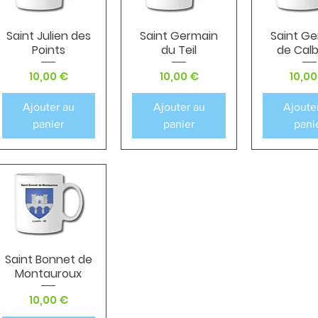
Saint Julien des
Saint Germain
Saint G
Aperçu rapide
Aperçu rapide
Aperçu r
Points
du Teil
de Cal
Prix
Prix
Prix
10,00 €
10,00 €
10,00
Ajouter au
Ajouter au
Ajoute
panier
panier
pani
Saint Bonnet de
Aperçu rapide
Montauroux
Prix
10,00 €