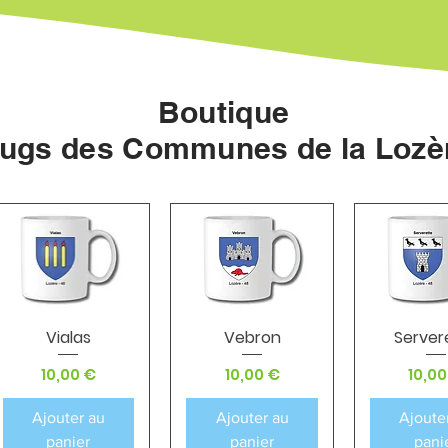
Boutique
ugs des Communes de la Lozè
Vialas
Vebron
Server
Aperçu rapide
Aperçu rapide
Aperçu r
Prix
Prix
Prix
10,00 €
10,00 €
10,00
Ajouter au
Ajouter au
Ajoute
panier
panier
pani