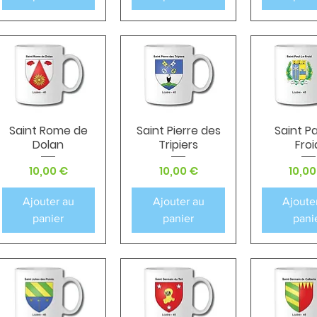
Saint Rome de
Saint Pierre des
Saint Pa
Aperçu rapide
Aperçu rapide
Aperçu r
Dolan
Tripiers
Froi
Prix
Prix
Prix
10,00 €
10,00 €
10,00
Ajouter au
Ajouter au
Ajoute
panier
panier
pani