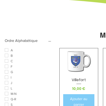
M
Ordre Alphabétique
A
B
C
F
G
I
Villefort
Aperçu rapide
J
Prix
10,00 €
L
M-N
Ajouter au
Q-R
panier
S