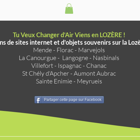
Tu Veux Changer d'Air Viens en LOZÈRE !
ns de sites internet et d'objets souvenirs sur la Loz
Mende
-
Florac
-
Marvejols
La Canourgue
-
Langogne
-
Nasbinals
Villefort
-
Ispagnac
-
Chanac
St Chély d'Apcher
-
Aumont Aubrac
Sainte Enimie
-
Meyrueis
Partager cette page sur Facebook