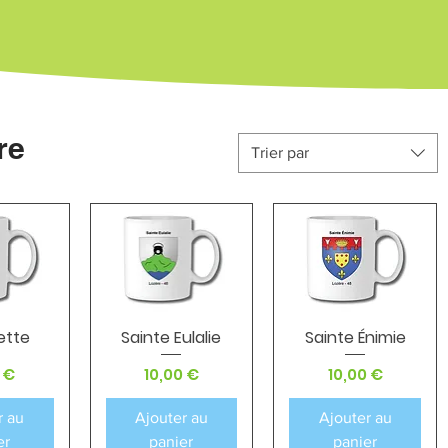
re
Trier par
ette
Sainte Eulalie
Sainte Énimie
apide
Aperçu rapide
Aperçu rapide
Prix
Prix
 €
10,00 €
10,00 €
r au
Ajouter au
Ajouter au
er
panier
panier