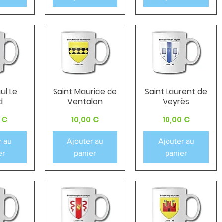
ul Le
Saint Maurice de
Saint Laurent de
apide
Aperçu rapide
Aperçu rapide
d
Ventalon
Veyrès
Prix
Prix
 €
10,00 €
10,00 €
r au
Ajouter au
Ajouter au
er
panier
panier