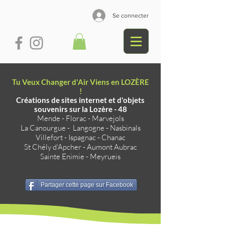
Se connecter
Tu Veux Changer d'Air Viens en LOZÈRE
!
Créations de sites internet et d'objets
souvenirs sur la Lozère - 48
Mende
-
Florac
-
Marvejols
La Canourgue
-
Langogne
-
Nasbinals
Villefort
-
Ispagnac
-
Chanac
St Chély d'Apcher
-
Aumont Aubrac
Sainte Enimie
-
Meyrueis
Partager cette page sur Facebook