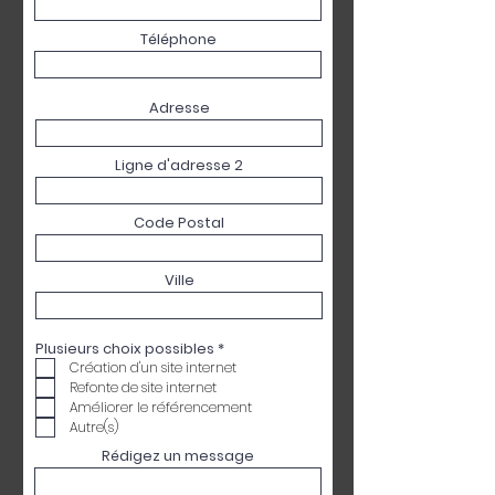
Téléphone
Adresse
Ligne d'adresse 2
Code Postal
Ville
O
Plusieurs choix possibles
*
b
Création d'un site internet
l
Refonte de site internet
i
g
Améliorer le référencement
a
Autre(s)
t
o
Rédigez un message
i
r
e