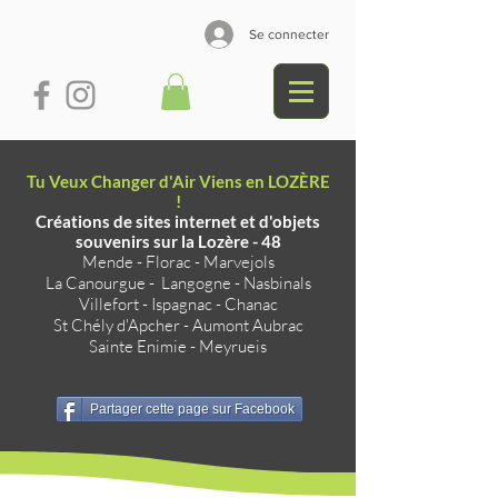
Se connecter
Tu Veux Changer d'Air Viens en LOZÈRE
!
Créations de sites internet et d'objets
souvenirs sur la Lozère - 48
Mende
-
Florac
-
Marvejols
La Canourgue
-
Langogne
-
Nasbinals
Villefort
-
Ispagnac
-
Chanac
St Chély d'Apcher
-
Aumont Aubrac
Sainte Enimie
-
Meyrueis
Partager cette page sur Facebook