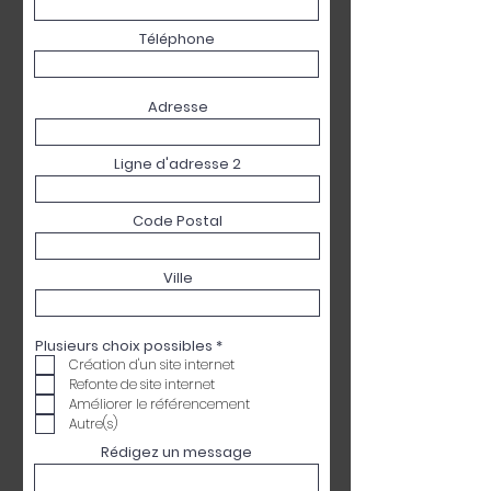
Téléphone
Adresse
Ligne d'adresse 2
Code Postal
Ville
O
Plusieurs choix possibles
*
b
Création d'un site internet
l
Refonte de site internet
i
g
Améliorer le référencement
a
Autre(s)
t
o
Rédigez un message
i
r
e