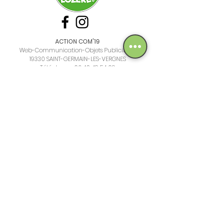
ACTION COM'19
Web-Communication-Objets Publicitaire
19330 SAINT-GERMAIN-LES-VERGNES
Téléphone :
06 40 48 54 02
Courriel :
didier.roche@actioncom19.com
www.actioncom19.com
N° Siret :
521 968 867 00015
Mentions légales
Politique de confidentialité
Plan du site
Conditions générales de vente