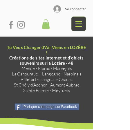
Se connecter
Tu Veux Changer d'Air Viens en LOZÈRE
!
Créations de sites internet et d'objets
souvenirs sur la Lozère - 48
Mende
-
Florac
-
Marvejols
La Canourgue
-
Langogne
-
Nasbinals
Villefort
-
Ispagnac
-
Chanac
St Chély d'Apcher
-
Aumont Aubrac
Sainte Enimie
-
Meyrueis
Partager cette page sur Facebook