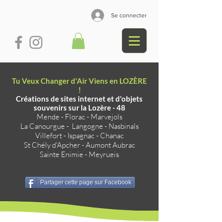
Se connecter
Tu Veux Changer d'Air Viens en LOZÈRE
!
Créations de sites internet et d'objets
souvenirs sur la Lozère - 48
Mende
-
Florac
-
Marvejols
La Canourgue
-
Langogne
-
Nasbinals
Villefort
-
Ispagnac
-
Chanac
St Chély d'Apcher
-
Aumont Aubrac
Sainte Enimie
-
Meyrueis
Partager cette page sur Facebook