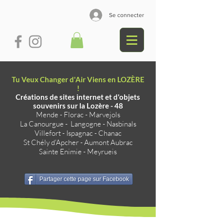
Se connecter
Tu Veux Changer d'Air Viens en LOZÈRE
!
Créations de sites internet et d'objets
souvenirs sur la Lozère - 48
Mende
-
Florac
-
Marvejols
La Canourgue
-
Langogne
-
Nasbinals
Villefort
-
Ispagnac
-
Chanac
St Chély d'Apcher
-
Aumont Aubrac
Sainte Enimie
-
Meyrueis
Partager cette page sur Facebook