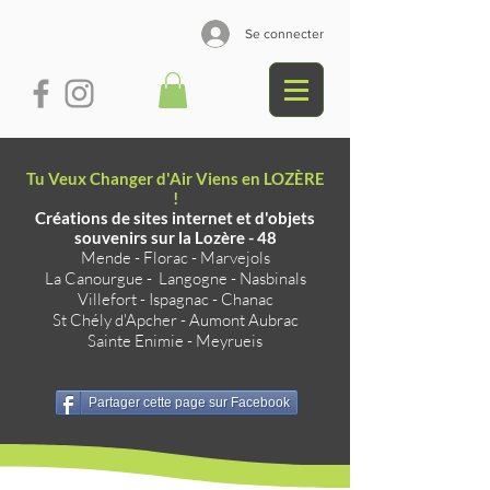
Se connecter
Tu Veux Changer d'Air Viens en LOZÈRE
!
Créations de sites internet et d'objets
souvenirs sur la Lozère - 48
Mende
-
Florac
-
Marvejols
La Canourgue
-
Langogne
-
Nasbinals
Villefort
-
Ispagnac
-
Chanac
St Chély d'Apcher
-
Aumont Aubrac
Sainte Enimie
-
Meyrueis
Partager cette page sur Facebook