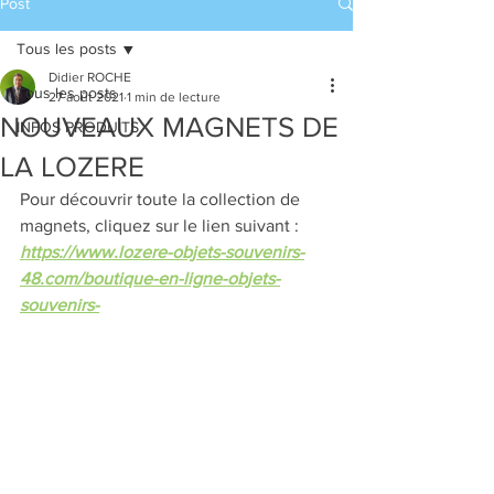
Post
Tous les posts
Didier ROCHE
Tous les posts
27 août 2021
1 min de lecture
NOUVEAUX MAGNETS DE
INFOS PRODUITS
LA LOZERE
Pour découvrir toute la collection de 
magnets, cliquez sur le lien suivant : 
https://www.lozere-objets-souvenirs-
48.com/boutique-en-ligne-objets-
souvenirs-