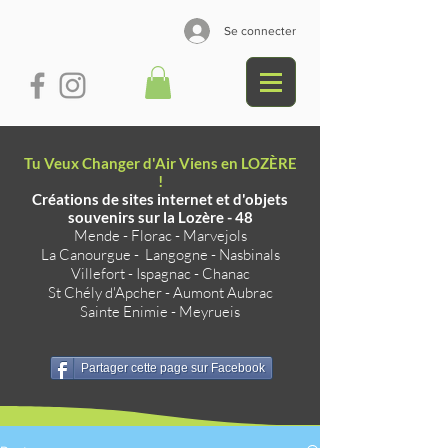
Se connecter
Tu Veux Changer d'Air Viens en LOZÈRE
!
Créations de sites internet et d'objets
souvenirs sur la Lozère - 48
Mende
-
Florac
-
Marvejols
La Canourgue
-
Langogne
-
Nasbinals
Villefort
-
Ispagnac
-
Chanac
St Chély d'Apcher
-
Aumont Aubrac
Sainte Enimie
-
Meyrueis
Partager cette page sur Facebook