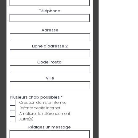
Téléphone
Adresse
Ligne d'adresse 2
Code Postal
Ville
O
Plusieurs choix possibles
*
b
Création d'un site internet
l
Refonte de site internet
i
g
Améliorer le référencement
a
Autre(s)
t
o
Rédigez un message
i
r
e