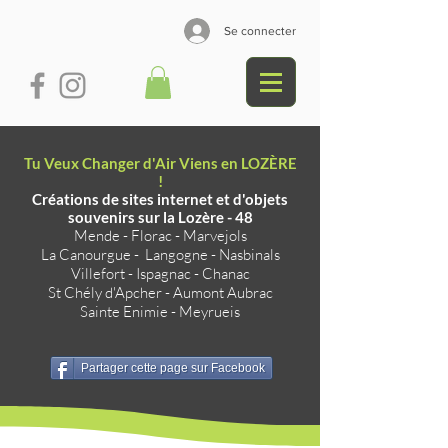
Se connecter
Tu Veux Changer d'Air Viens en LOZÈRE
!
Créations de sites internet et d'objets
souvenirs sur la Lozère - 48
Mende
-
Florac
-
Marvejols
La Canourgue
-
Langogne
-
Nasbinals
Villefort
-
Ispagnac
-
Chanac
St Chély d'Apcher
-
Aumont Aubrac
Sainte Enimie
-
Meyrueis
Partager cette page sur Facebook