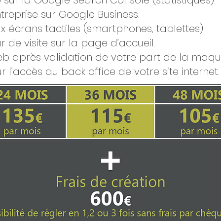
 sur la Google Search Console (statistiques).
treprise sur Google Business.
x écrans tactiles (smartphones, tablettes).
 de visite sur la page d’accueil.
web après validation de votre part de la maqu
 l’accès au back office de votre site internet.