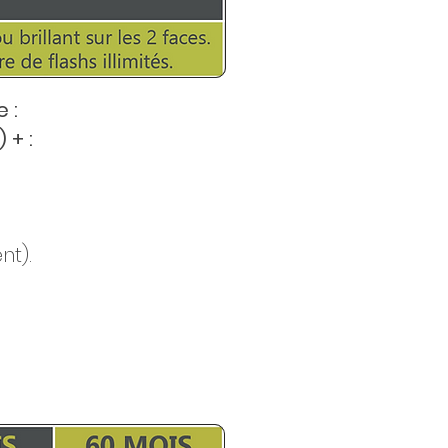
 :
 + :
nt).