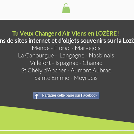
Tu Veux Changer d'Air Viens en LOZÈRE !
ns de sites internet et d'objets souvenirs sur la Loz
Mende
-
Florac
-
Marvejols
La Canourgue
-
Langogne
-
Nasbinals
Villefort
-
Ispagnac
-
Chanac
St Chély d'Apcher
-
Aumont Aubrac
Sainte Enimie
-
Meyrueis
Partager cette page sur Facebook