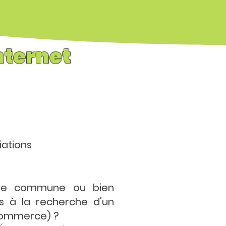
nternet
iations
'une commune ou bien
es à la recherche d'un
-commerce) ?