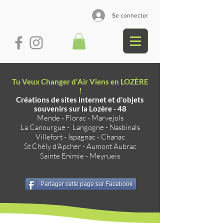
Se connecter
Tu Veux Changer d'Air Viens en LOZÈRE
!
Créations de sites internet et d'objets
souvenirs sur la Lozère - 48
Mende
-
Florac
-
Marvejols
La Canourgue
-
Langogne
-
Nasbinals
Villefort
-
Ispagnac
-
Chanac
St Chély d'Apcher
-
Aumont Aubrac
Sainte Enimie
-
Meyrueis
Partager cette page sur Facebook