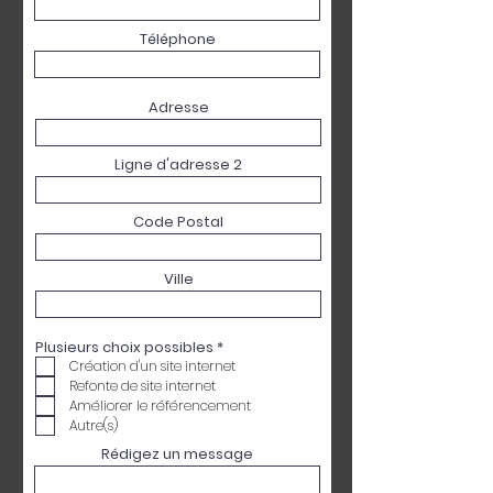
Téléphone
Adresse
Ligne d'adresse 2
Code Postal
Ville
O
Plusieurs choix possibles
*
b
Création d'un site internet
l
Refonte de site internet
i
g
Améliorer le référencement
a
Autre(s)
t
o
Rédigez un message
i
r
e