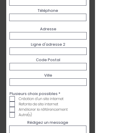
Téléphone
Adresse
Ligne d'adresse 2
Code Postal
Ville
O
Plusieurs choix possibles
*
b
Création d'un site internet
l
Refonte de site internet
i
g
Améliorer le référencement
a
Autre(s)
t
o
Rédigez un message
i
r
e