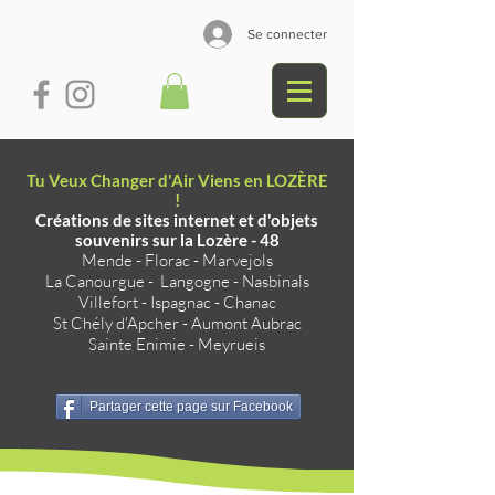
Se connecter
Tu Veux Changer d'Air Viens en LOZÈRE
!
Créations de sites internet et d'objets
souvenirs sur la Lozère - 48
Mende
-
Florac
-
Marvejols
La Canourgue
-
Langogne
-
Nasbinals
Villefort
-
Ispagnac
-
Chanac
St Chély d'Apcher
-
Aumont Aubrac
Sainte Enimie
-
Meyrueis
Partager cette page sur Facebook