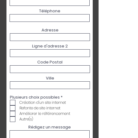
Téléphone
Adresse
Ligne d'adresse 2
Code Postal
Ville
O
Plusieurs choix possibles
*
b
Création d'un site internet
l
Refonte de site internet
i
g
Améliorer le référencement
a
Autre(s)
t
o
Rédigez un message
i
r
e