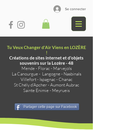
Se connecter
Tu Veux Changer d'Air Viens en LOZÈRE
!
Créations de sites internet et d'objets
souvenirs sur la Lozère - 48
Mende
-
Florac
-
Marvejols
La Canourgue
-
Langogne
-
Nasbinals
Villefort
-
Ispagnac
-
Chanac
St Chély d'Apcher
-
Aumont Aubrac
Sainte Enimie
-
Meyrueis
Partager cette page sur Facebook