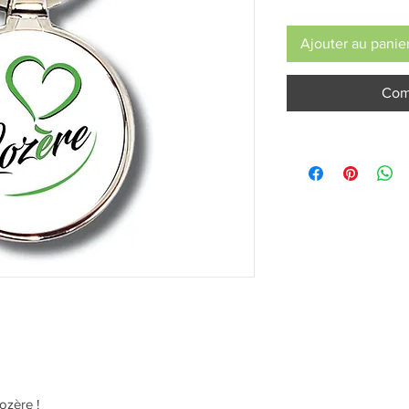
Ajouter au panie
Com
ozère !