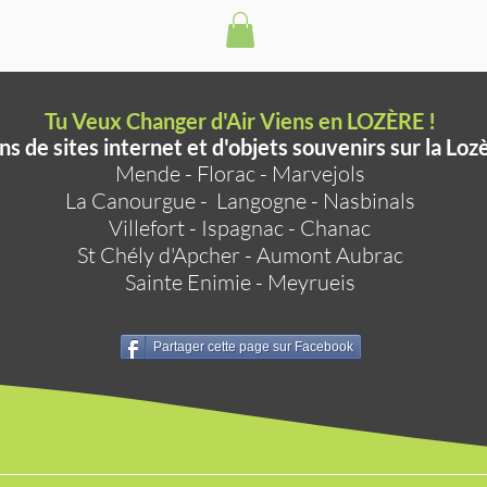
Tu Veux Changer d'Air Viens en LOZÈRE !
ns de sites internet et d'objets souvenirs sur la Loz
Mende
-
Florac
-
Marvejols
La Canourgue
-
Langogne
-
Nasbinals
Villefort
-
Ispagnac
-
Chanac
St Chély d'Apcher
-
Aumont Aubrac
Sainte Enimie
-
Meyrueis
Partager cette page sur Facebook