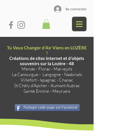
Se connecter
Tu Veux Changer d'Air Viens en LOZÈRE
!
Créations de sites internet et d'objets
souvenirs sur la Lozère - 48
Mende
-
Florac
-
Marvejols
La Canourgue
-
Langogne
-
Nasbinals
Villefort
-
Ispagnac
-
Chanac
St Chély d'Apcher
-
Aumont Aubrac
Sainte Enimie
-
Meyrueis
Partager cette page sur Facebook