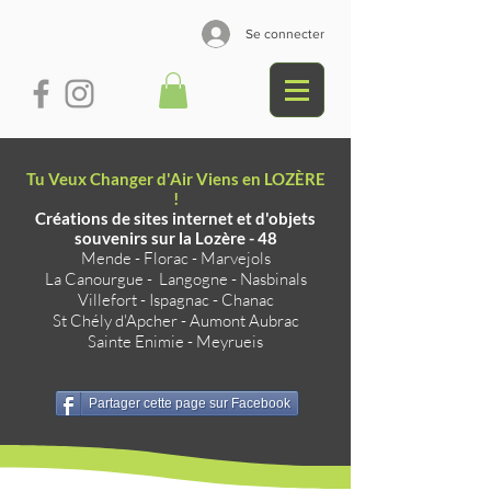
Se connecter
Tu Veux Changer d'Air Viens en LOZÈRE
!
Créations de sites internet et d'objets
souvenirs sur la Lozère - 48
Mende
-
Florac
-
Marvejols
La Canourgue
-
Langogne
-
Nasbinals
Villefort
-
Ispagnac
-
Chanac
St Chély d'Apcher
-
Aumont Aubrac
Sainte Enimie
-
Meyrueis
Partager cette page sur Facebook