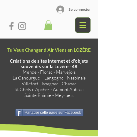
Se connecter
Tu Veux Changer d'Air Viens en LOZÈRE
!
Créations de sites internet et d'objets
souvenirs sur la Lozère - 48
Mende
-
Florac
-
Marvejols
La Canourgue
-
Langogne
-
Nasbinals
Villefort
-
Ispagnac
-
Chanac
St Chély d'Apcher
-
Aumont Aubrac
Sainte Enimie
-
Meyrueis
Partager cette page sur Facebook