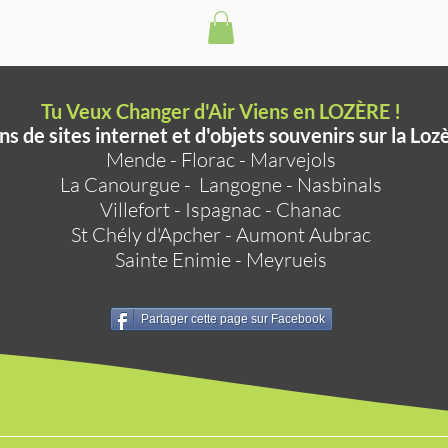
Tu Veux Changer d'Air Viens en LOZÈRE !
ns de sites internet et d'objets souvenirs sur la Loz
Mende
-
Florac
-
Marvejols
La Canourgue
-
Langogne
-
Nasbinals
Villefort
-
Ispagnac
-
Chanac
St Chély d'Apcher
-
Aumont Aubrac
Sainte Enimie
-
Meyrueis
Partager cette page sur Facebook