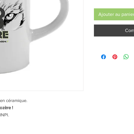
Ajouter au panie
Com
 en céramique.
ozère !
INPI.