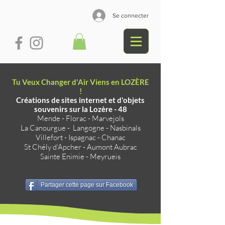
Se connecter
Tu Veux Changer d'Air Viens en LOZÈRE
!
Créations de sites internet et d'objets
souvenirs sur la Lozère - 48
Mende
-
Florac
-
Marvejols
La Canourgue
-
Langogne
-
Nasbinals
Villefort
-
Ispagnac
-
Chanac
St Chély d'Apcher
-
Aumont Aubrac
Sainte Enimie
-
Meyrueis
Partager cette page sur Facebook