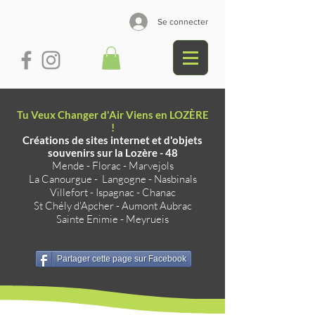
Se connecter
Tu Veux Changer d'Air Viens en LOZÈRE
!
Créations de sites internet et d'objets
souvenirs sur la Lozère - 48
Mende
-
Florac
-
Marvejols
La Canourgue
-
Langogne
-
Nasbinals
Villefort
-
Ispagnac
-
Chanac
St Chély d'Apcher
-
Aumont Aubrac
Sainte Enimie
-
Meyrueis
Partager cette page sur Facebook