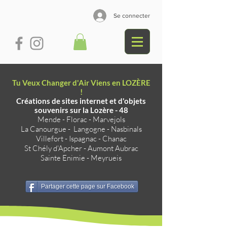
Se connecter
Tu Veux Changer d'Air Viens en LOZÈRE
!
Créations de sites internet et d'objets
souvenirs sur la Lozère - 48
Mende
-
Florac
-
Marvejols
La Canourgue
-
Langogne
-
Nasbinals
Villefort
-
Ispagnac
-
Chanac
St Chély d'Apcher
-
Aumont Aubrac
Sainte Enimie
-
Meyrueis
Partager cette page sur Facebook